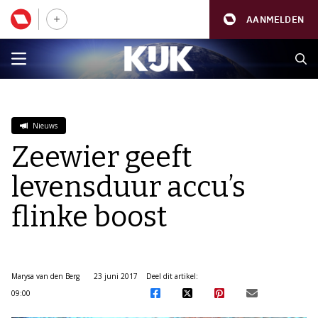
AANMELDEN
Nieuws
Zeewier geeft
levensduur accu’s
flinke boost
Marysa van den Berg
23 juni 2017
Deel dit artikel:
09:00