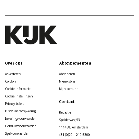
Over ons
Abonnementen
Adverteren
Abonneren
Colofon
Nieuwsbrief
Cookie informatie
Mijn account
Cookie Instellingen
Contact
Privacy beleid
Disclaimer/vrijwaring
Redactie
Leveringsvoorwaarden
Spaklerweg 53
Gebruiksvoorwaarden
1114 AE Amsterdam
Spelvoorwaarden
+31 (0)20 – 210 5300