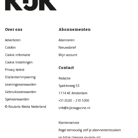
Over ons
Abonnementen
Adverteren
Abonneren
Colofon
Nieuwsbrief
Cookie informatie
Mijn account
Cookie Instellingen
Contact
Privacy beleid
Disclaimer/vrijwaring
Redactie
Leveringsvoorwaarden
Spaklerweg 53
Gebruiksvoorwaarden
1114 AE Amsterdam
Spelvoorwaarden
+31 (0)20 – 210 5300
© Roularta Media Nederland
info@kijkmagazine.nl
Klantenservice
Regel eenvoudig zelf je abonnementszaken
op https://service.roularta.nl/