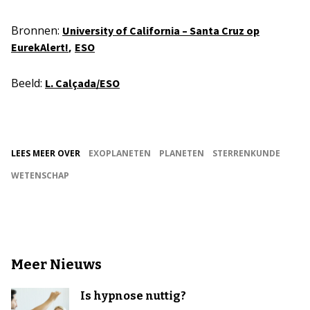
Bronnen:
University of California – Santa Cruz op
,
EurekAlert!
ESO
Beeld:
L. Calçada/ESO
LEES MEER OVER
EXOPLANETEN
PLANETEN
STERRENKUNDE
WETENSCHAP
Meer Nieuws
Is hypnose nuttig?