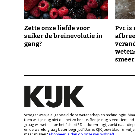
Zette onze liefde voor
Pvc is
suiker de breinevolutie in
afbree
gang?
veran
wetens
smeer
Vroeger was je al geboeid door wetenschap en technologie. Maa
toen wist je nog niet dat het zo heette. Ben je nog steeds iemand
graag wil weten hoe het écht zit? Die doorvraagt, zoekt naar die
en de wereld graag beter begrijpt? Dan is KIJK jouw blad. En wil je
meer missen?
Abonneer je dan op onze nieuwsbrief!