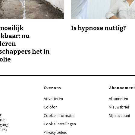
 moeilijk
Is hypnose nuttig?
kbaar: nu
deren
chappers het in
olie
Over ons
Abonnement
Adverteren
Abonneren
Colofon
Nieuwsbrief
r
Cookie informatie
Mijn account
 die
Cookie Instellingen
pgang
 niks
Privacy beleid