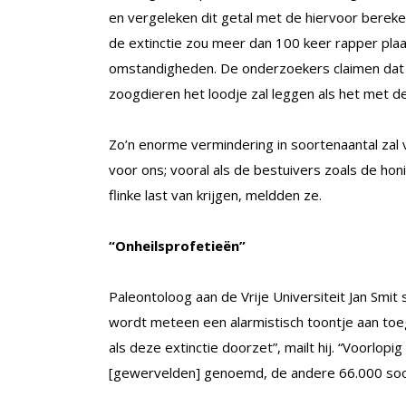
en vergeleken dit getal met de hiervoor bereke
de extinctie zou meer dan 100 keer rapper pla
omstandigheden. De onderzoekers claimen dat 4
zoogdieren het loodje zal leggen als het met d
Zo’n enorme vermindering in soortenaantal za
voor ons; vooral als de bestuivers zoals de hon
flinke last van krijgen, meldden ze.
“Onheilsprofetieën”
Paleontoloog aan de Vrije Universiteit Jan Smit 
wordt meteen een alarmistisch toontje aan to
als deze extinctie doorzet”, mailt hij. “Voorlop
[gewervelden] genoemd, de andere 66.000 soor