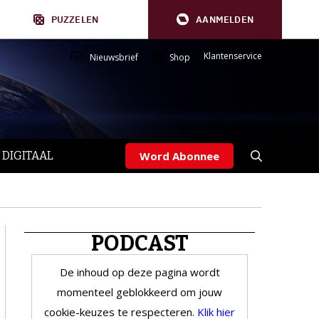
PUZZELEN
AANMELDEN
Klantenservice
Nieuwsbrief
Shop
 DIGITAAL
Word Abonnee
PODCAST
De inhoud op deze pagina wordt
momenteel geblokkeerd om jouw
cookie-keuzes te respecteren.
Klik hier