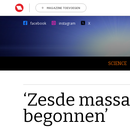
MAGAZINE TOEVOEGEN
facebook
instagram
X
SCIENCE
‘Zesde massa-
begonnen’