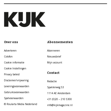
Over ons
Abonnementen
Adverteren
Abonneren
Colofon
Nieuwsbrief
Cookie informatie
Mijn account
Cookie Instellingen
Contact
Privacy beleid
Disclaimer/vrijwaring
Redactie
Leveringsvoorwaarden
Spaklerweg 53
Gebruiksvoorwaarden
1114 AE Amsterdam
Spelvoorwaarden
+31 (0)20 – 210 5300
© Roularta Media Nederland
info@kijkmagazine.nl