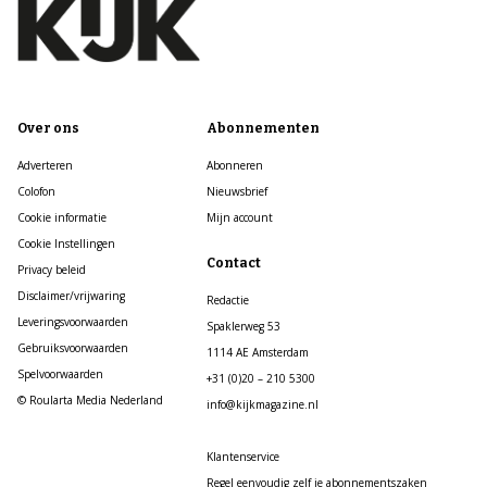
Over ons
Abonnementen
Adverteren
Abonneren
Colofon
Nieuwsbrief
Cookie informatie
Mijn account
Cookie Instellingen
Contact
Privacy beleid
Disclaimer/vrijwaring
Redactie
Leveringsvoorwaarden
Spaklerweg 53
Gebruiksvoorwaarden
1114 AE Amsterdam
Spelvoorwaarden
+31 (0)20 – 210 5300
© Roularta Media Nederland
info@kijkmagazine.nl
Klantenservice
Regel eenvoudig zelf je abonnementszaken