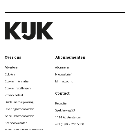
Over ons
Abonnementen
Adverteren
Abonneren
Colofon
Nieuwsbrief
Cookie informatie
Mijn account
Cookie Instellingen
Contact
Privacy beleid
Disclaimer/vrijwaring
Redactie
Leveringsvoorwaarden
Spaklerweg 53
Gebruiksvoorwaarden
1114 AE Amsterdam
Spelvoorwaarden
+31 (0)20 – 210 5300
© Roularta Media Nederland