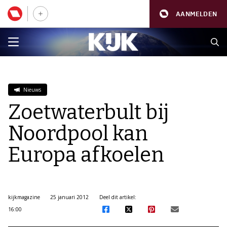
AANMELDEN
Nieuws
Zoetwaterbult bij
Noordpool kan
Europa afkoelen
kijkmagazine
25 januari 2012
Deel dit artikel:
16:00