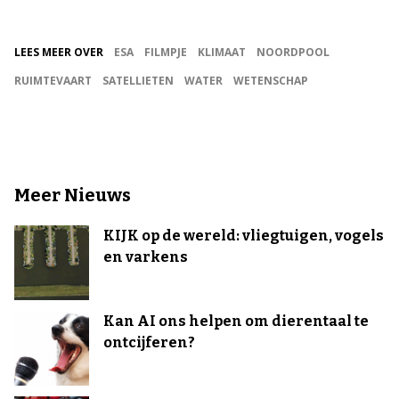
LEES MEER OVER
ESA
FILMPJE
KLIMAAT
NOORDPOOL
RUIMTEVAART
SATELLIETEN
WATER
WETENSCHAP
Meer Nieuws
KIJK op de wereld: vliegtuigen, vogels
en varkens
Kan AI ons helpen om dierentaal te
ontcijferen?