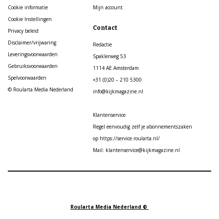
Cookie informatie
Mijn account
Cookie Instellingen
Contact
Privacy beleid
Disclaimer/vrijwaring
Redactie
Leveringsvoorwaarden
Spaklerweg 53
Gebruiksvoorwaarden
1114 AE Amsterdam
Spelvoorwaarden
+31 (0)20 – 210 5300
© Roularta Media Nederland
info@kijkmagazine.nl
Klantenservice
Regel eenvoudig zelf je abonnementszaken
op https://service.roularta.nl/
Mail: klantenservice@kijkmagazine.nl
Roularta Media Nederland ©