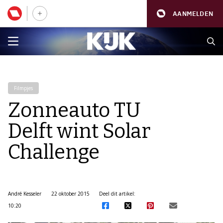
AANMELDEN
Filmpjes
Zonneauto TU
Delft wint Solar
Challenge
André Kesseler
22 oktober 2015
Deel dit artikel:
10:20