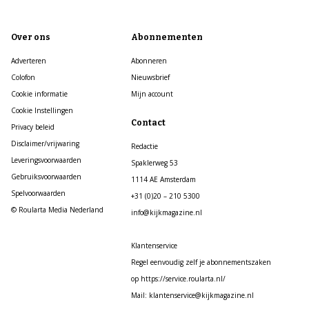
Over ons
Abonnementen
Adverteren
Abonneren
Colofon
Nieuwsbrief
Cookie informatie
Mijn account
Cookie Instellingen
Contact
Privacy beleid
Disclaimer/vrijwaring
Redactie
Leveringsvoorwaarden
Spaklerweg 53
Gebruiksvoorwaarden
1114 AE Amsterdam
Spelvoorwaarden
+31 (0)20 – 210 5300
© Roularta Media Nederland
info@kijkmagazine.nl
Klantenservice
Regel eenvoudig zelf je abonnementszaken
op https://service.roularta.nl/
Mail: klantenservice@kijkmagazine.nl