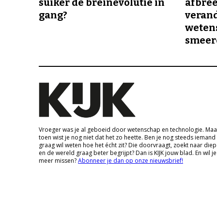
suiker de breinevolutie in
afbree
gang?
veran
wetens
smeer
Vroeger was je al geboeid door wetenschap en technologie. Maa
toen wist je nog niet dat het zo heette. Ben je nog steeds iemand
graag wil weten hoe het écht zit? Die doorvraagt, zoekt naar die
en de wereld graag beter begrijpt? Dan is KIJK jouw blad. En wil je
meer missen?
Abonneer je dan op onze nieuwsbrief!