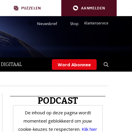
PUZZELEN
AANMELDEN
Klantenservice
Nieuwsbrief
Shop
 DIGITAAL
Word Abonnee
PODCAST
De inhoud op deze pagina wordt
momenteel geblokkeerd om jouw
cookie-keuzes te respecteren.
Klik hier