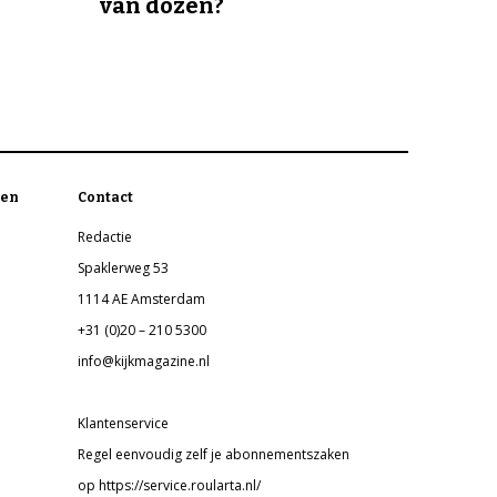
van dozen?
en
Contact
Redactie
Spaklerweg 53
1114 AE Amsterdam
+31 (0)20 – 210 5300
info@kijkmagazine.nl
Klantenservice
Regel eenvoudig zelf je abonnementszaken
op https://service.roularta.nl/