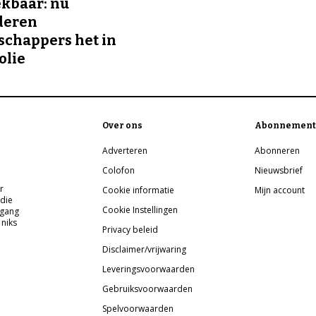
kbaar: nu
deren
chappers het in
olie
Over ons
Abonnement
Adverteren
Abonneren
Colofon
Nieuwsbrief
r
Cookie informatie
Mijn account
 die
Cookie Instellingen
pgang
 niks
Privacy beleid
Disclaimer/vrijwaring
Leveringsvoorwaarden
Gebruiksvoorwaarden
Spelvoorwaarden