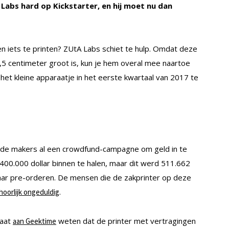
 Labs hard op Kickstarter, en hij moet nu dan
n iets te printen? ZUtA Labs schiet te hulp. Omdat deze
,5 centimeter groot is, kun je hem overal mee naartoe
t kleine apparaatje in het eerste kwartaal van 2017 te
e de makers al een crowdfund-campagne om geld in te
00.000 dollar binnen te halen, maar dit werd 511.662
plaar pre-orderen. De mensen die de zakprinter op deze
.
hoorlijk ongeduldig
laat
weten dat de printer met vertragingen
aan Geektime