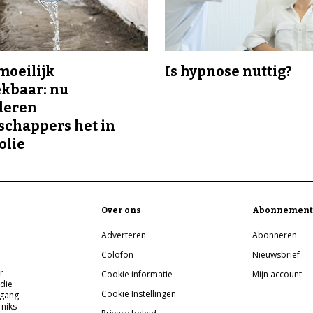
 moeilijk
Is hypnose nuttig?
kbaar: nu
deren
chappers het in
olie
Over ons
Abonnement
Adverteren
Abonneren
Colofon
Nieuwsbrief
r
Cookie informatie
Mijn account
 die
Cookie Instellingen
pgang
 niks