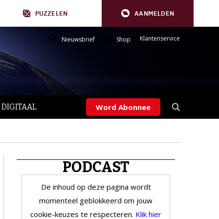
PUZZELEN
AANMELDEN
Klantenservice
Nieuwsbrief
Shop
 DIGITAAL
Word Abonnee
PODCAST
De inhoud op deze pagina wordt
momenteel geblokkeerd om jouw
cookie-keuzes te respecteren.
Klik hier