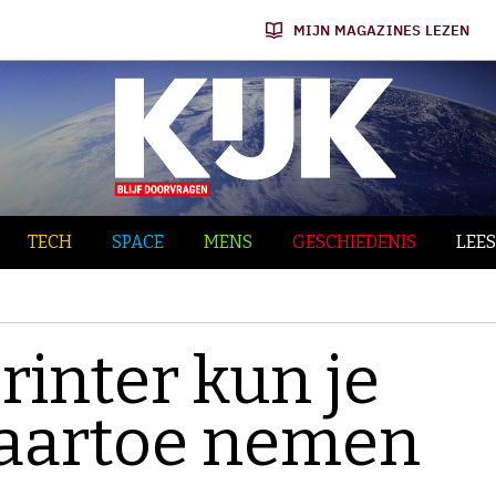
MIJN MAGAZINES LEZEN
TECH
SPACE
MENS
GESCHIEDENIS
LEES
rinter kun je
naartoe nemen