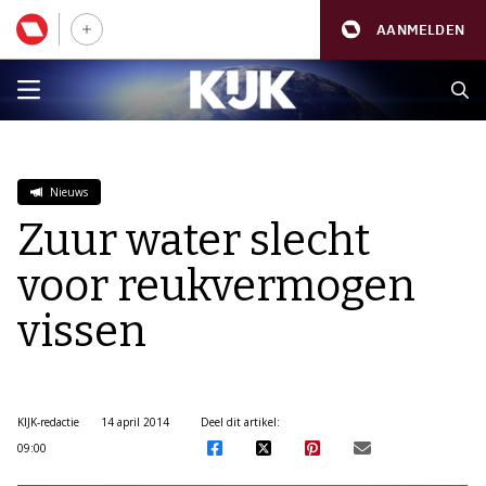
AANMELDEN
Nieuws
Zuur water slecht
voor reukvermogen
vissen
KIJK-redactie
14 april 2014
Deel dit artikel:
09:00