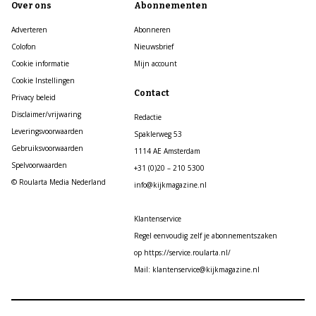
Over ons
Abonnementen
Adverteren
Abonneren
Colofon
Nieuwsbrief
Cookie informatie
Mijn account
Cookie Instellingen
Contact
Privacy beleid
Disclaimer/vrijwaring
Redactie
Leveringsvoorwaarden
Spaklerweg 53
Gebruiksvoorwaarden
1114 AE Amsterdam
Spelvoorwaarden
+31 (0)20 – 210 5300
© Roularta Media Nederland
info@kijkmagazine.nl
Klantenservice
Regel eenvoudig zelf je abonnementszaken
op https://service.roularta.nl/
Mail: klantenservice@kijkmagazine.nl