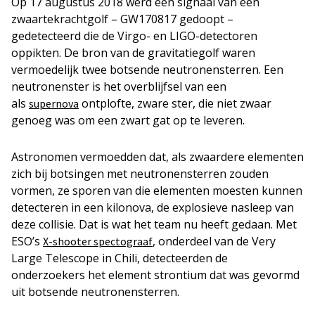
Op 17 augustus 2018 werd een signaal van een
zwaartekrachtgolf – GW170817 gedoopt –
gedetecteerd die de Virgo- en LIGO-detectoren
oppikten. De bron van de gravitatiegolf waren
vermoedelijk twee botsende neutronensterren. Een
neutronenster is het overblijfsel van een
als
ontplofte, zware ster, die niet zwaar
supernova
genoeg was om een zwart gat op te leveren.
Astronomen vermoedden dat, als zwaardere elementen
zich bij botsingen met neutronensterren zouden
vormen, ze sporen van die elementen moesten kunnen
detecteren in een kilonova, de explosieve nasleep van
deze collisie. Dat is wat het team nu heeft gedaan. Met
ESO’s
, onderdeel van de Very
X-shooter spectograaf
Large Telescope in Chili, detecteerden de
onderzoekers het element strontium dat was gevormd
uit botsende neutronensterren.