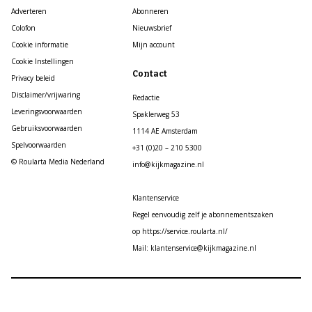
Adverteren
Abonneren
Colofon
Nieuwsbrief
Cookie informatie
Mijn account
Cookie Instellingen
Contact
Privacy beleid
Disclaimer/vrijwaring
Redactie
Leveringsvoorwaarden
Spaklerweg 53
Gebruiksvoorwaarden
1114 AE Amsterdam
Spelvoorwaarden
+31 (0)20 – 210 5300
© Roularta Media Nederland
info@kijkmagazine.nl
Klantenservice
Regel eenvoudig zelf je abonnementszaken
op https://service.roularta.nl/
Mail: klantenservice@kijkmagazine.nl