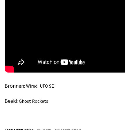
Bronnen:
,
Wired
UFO SE
Beeld:
Ghost Rockets