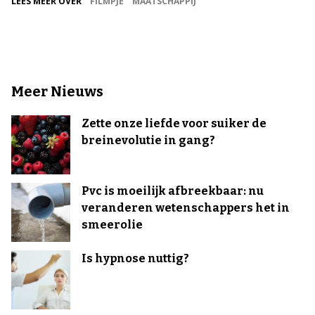
LEES MEER OVER
FILMPJE
MAATSCHAPPIJ
Meer Nieuws
Zette onze liefde voor suiker de
breinevolutie in gang?
Pvc is moeilijk afbreekbaar: nu
veranderen wetenschappers het in
smeerolie
Is hypnose nuttig?