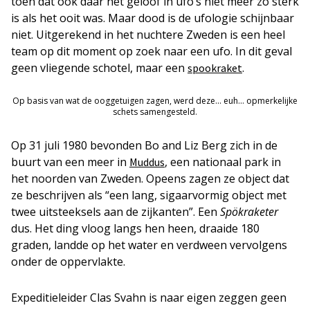
toen dat ook daar het geloof in ufo’s niet meer zo sterk
is als het ooit was. Maar dood is de ufologie schijnbaar
niet. Uitgerekend in het nuchtere Zweden is een heel
team op dit moment op zoek naar een ufo. In dit geval
geen vliegende schotel, maar een
.
spookraket
Op basis van wat de ooggetuigen zagen, werd deze... euh... opmerkelijke
schets samengesteld.
Op 31 juli 1980 bevonden Bo and Liz Berg zich in de
buurt van een meer in
, een nationaal park in
Muddus
het noorden van Zweden. Opeens zagen ze object dat
ze beschrijven als “een lang, sigaarvormig object met
twee uitsteeksels aan de zijkanten”. Een
Spökraketer
dus. Het ding vloog langs hen heen, draaide 180
graden, landde op het water en verdween vervolgens
onder de oppervlakte.
Expeditieleider Clas Svahn is naar eigen zeggen geen