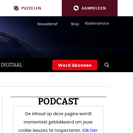
PUZZELEN
AANMELDEN
Klantenservice
Nieuwsbrief
Shop
 DIGITAAL
Word Abonnee
PODCAST
De inhoud op deze pagina wordt
momenteel geblokkeerd om jouw
cookie-keuzes te respecteren.
Klik hier