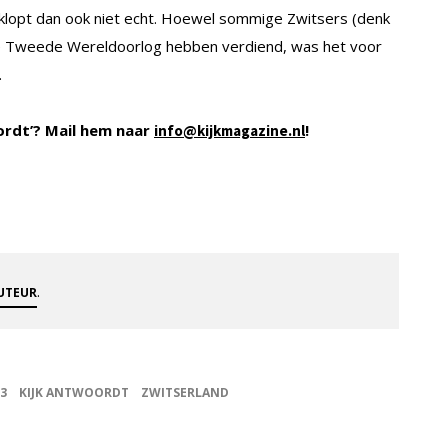
 klopt dan ook niet echt. Hoewel sommige Zwitsers (denk
de Tweede Wereldoorlog hebben verdiend, was het voor
.
ordt’? Mail hem naar
!
info@kijkmagazine.nl
.
AUTEUR
13
KIJK ANTWOORDT
ZWITSERLAND