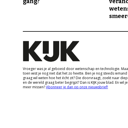
gang?
veran
wetens
smeer
Vroeger was je al geboeid door wetenschap en technologie. Maa
toen wist je nog niet dat het zo heette. Ben je nog steeds iemand
graag wil weten hoe het écht zit? Die doorvraagt, zoekt naar die
en de wereld graag beter begrijpt? Dan is KIJK jouw blad. En wil je
meer missen?
Abonneer je dan op onze nieuwsbrief!