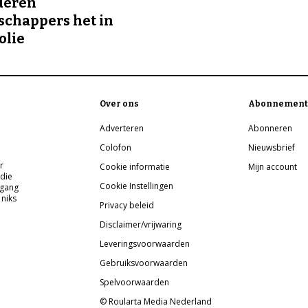
deren
chappers het in
olie
Over ons
Abonnement
Adverteren
Abonneren
Colofon
Nieuwsbrief
r
Cookie informatie
Mijn account
 die
Cookie Instellingen
pgang
 niks
Privacy beleid
Disclaimer/vrijwaring
Leveringsvoorwaarden
Gebruiksvoorwaarden
Spelvoorwaarden
© Roularta Media Nederland