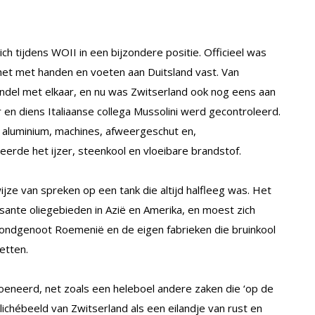
h tijdens WOII in een bijzondere positie. Officieel was
het met handen en voeten aan Duitsland vast. Van
ndel met elkaar, en nu was Zwitserland ook nog eens aan
 en diens Italiaanse collega Mussolini werd gecontroleerd.
 aluminium, machines, afweergeschut en,
eerde het ijzer, steenkool en vloeibare brandstof.
wijze van spreken op een tank die altijd halfleeg was. Het
sante oliegebieden in Azië en Amerika, en moest zich
bondgenoot Roemenië en de eigen fabrieken die bruinkool
etten.
oeneerd, net zoals een heleboel andere zaken die ‘op de
ichébeeld van Zwitserland als een eilandje van rust en