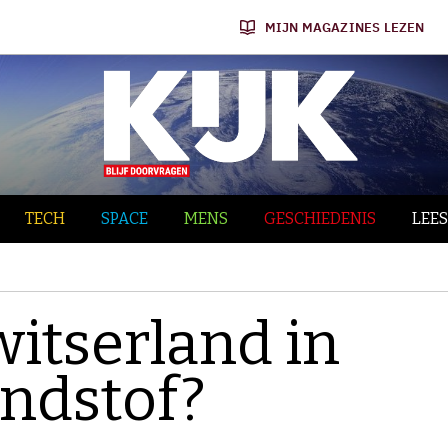
MIJN MAGAZINES LEZEN
TECH
SPACE
MENS
GESCHIEDENIS
LEES
itserland in
ndstof?