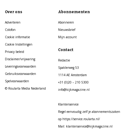
Over ons
Abonnementen
Adverteren
Abonneren
Colofon
Nieuwsbrief
Cookie informatie
Mijn account
Cookie Instellingen
Contact
Privacy beleid
Disclaimer/vrijwaring
Redactie
Leveringsvoorwaarden
Spaklerweg 53
Gebruiksvoorwaarden
1114 AE Amsterdam
Spelvoorwaarden
+31 (0)20 – 210 5300
© Roularta Media Nederland
info@kijkmagazine.nl
Klantenservice
Regel eenvoudig zelf je abonnementszaken
op https://service.roularta.nl/
Mail: klantenservice@kijkmagazine.nl