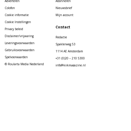
Adverteren
Abonneren
Colofon
Nieuwsbrief
Cookie informatie
Mijn account
Cookie Instellingen
Contact
Privacy beleid
Disclaimer/vrijwaring
Redactie
Leveringsvoorwaarden
Spaklerweg 53
Gebruiksvoorwaarden
1114 AE Amsterdam
Spelvoorwaarden
+31 (0)20 – 210 5300
© Roularta Media Nederland
info@kijkmagazine.nl
Klantenservice
Regel eenvoudig zelf je abonnementszaken
op https://service.roularta.nl/
Mail: klantenservice@kijkmagazine.nl