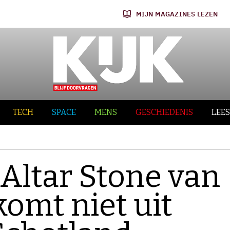
MIJN MAGAZINES LEZEN
TECH
SPACE
MENS
GESCHIEDENIS
LEES
 Altar Stone van
omt niet uit