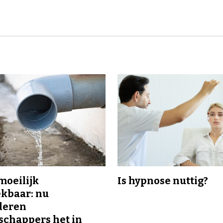
 moeilijk
Is hypnose nuttig?
kbaar: nu
deren
chappers het in