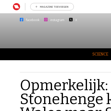
MAGAZINE TOEVOEGEN
facebook
instagram
X
SCIENCE
Opmerkelijk:
Stonehenge k