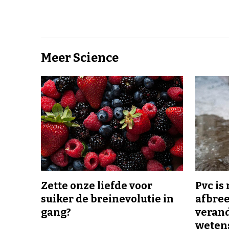
Meer Science
Zette onze liefde voor
Pvc is
suiker de breinevolutie in
afbree
gang?
veran
wetens