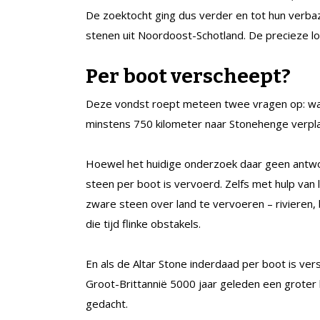
De zoektocht ging dus verder en tot hun verba
stenen uit Noordoost-Schotland. De precieze loc
Per boot verscheept?
Deze vondst roept meteen twee vragen op: waa
minstens 750 kilometer naar Stonehenge verpl
Hoewel het huidige onderzoek daar geen antw
steen per boot is vervoerd. Zelfs met hulp van l
zware steen over land te vervoeren – rivieren
die tijd flinke obstakels.
En als de Altar Stone inderdaad per boot is v
Groot-Brittannië 5000 jaar geleden een grote
gedacht.