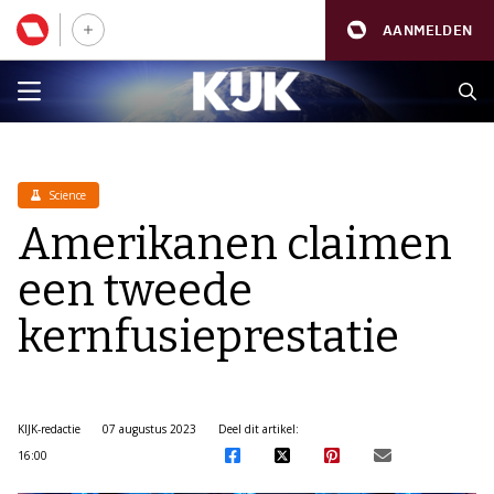
AANMELDEN
Science
Amerikanen claimen
een tweede
kernfusieprestatie
KIJK-redactie
07 augustus 2023
Deel dit artikel:
16:00