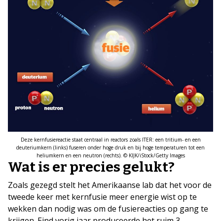
Deze kernfusiereactie staat centraal in reactors zoals ITER: een tritium- en een
deuteriumkern (links) fuseren onder hoge druk en bij hoge temperaturen tot een
heliumkern en een neutron (rechts). © KIJK/iStock/Getty Images
Wat is er precies gelukt?
Zoals gezegd stelt het Amerikaanse lab dat het voor de
tweede keer met kernfusie meer energie wist op te
wekken dan nodig was om de fusiereacties op gang te
krijgen. Eind vorig jaar produceerde het ruim 3