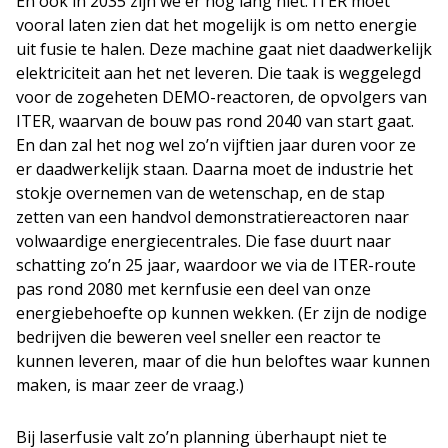
En ook in 2035 zijn we er nog lang niet. ITER moet
vooral laten zien dat het mogelijk is om netto energie
uit fusie te halen. Deze machine gaat niet daadwerkelijk
elektriciteit aan het net leveren. Die taak is weggelegd
voor de zogeheten DEMO-reactoren, de opvolgers van
ITER, waarvan de bouw pas rond 2040 van start gaat.
En dan zal het nog wel zo’n vijftien jaar duren voor ze
er daadwerkelijk staan. Daarna moet de industrie het
stokje overnemen van de wetenschap, en de stap
zetten van een handvol demonstratiereactoren naar
volwaardige energiecentrales. Die fase duurt naar
schatting zo’n 25 jaar, waardoor we via de ITER-route
pas rond 2080 met kernfusie een deel van onze
energiebehoefte op kunnen wekken. (Er zijn de nodige
bedrijven die beweren veel sneller een reactor te
kunnen leveren, maar of die hun beloftes waar kunnen
maken, is maar zeer de vraag.)
Bij laserfusie valt zo’n planning überhaupt niet te