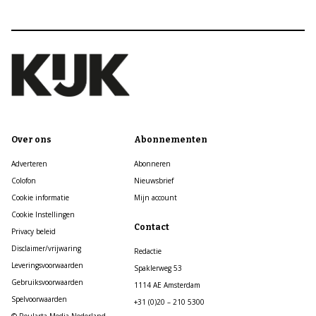
Over ons
Abonnementen
Adverteren
Abonneren
Colofon
Nieuwsbrief
Cookie informatie
Mijn account
Cookie Instellingen
Contact
Privacy beleid
Disclaimer/vrijwaring
Redactie
Leveringsvoorwaarden
Spaklerweg 53
Gebruiksvoorwaarden
1114 AE Amsterdam
Spelvoorwaarden
+31 (0)20 – 210 5300
© Roularta Media Nederland