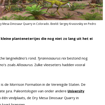
Dry Mesa Dinosaur Quarry in Colorado. Beeld: Sergey Krasovskiy en Pedro
leine plantenetertjes die nog niet zo lang uit het ei
sche langnekdino’s rond.
Tyrannosaurus rex
bestond nog
no’s zoals
Allosaurus
. Zulke vleeseters hadden vooral
 is de Morrison Formation in de Verenigde Staten. De
late jura. Paleontologen van onder andere
University
één vindplaats, de Dry Mesa Dinosaur Quarry in
n kaart brengen.