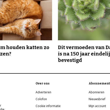
m houden katten zo
Dit vermoeden van 
ozen?
is na 150 jaar eindeli
bevestigd
Over ons
Abonnement
Adverteren
Abonneren
Colofon
Nieuwsbrief
r
Cookie informatie
Mijn account
 die