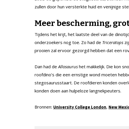
zullen door hun versterkte huid en venijnige st
Meer bescherming, grot
Tijdens het krijt, het laatste deel van de dinot
onderzoekers nog toe. Zo had de
Triceratops
zi
prooien zal ervoor gezorgd hebben dat een ro
Dan had de
Allosaurus
het makkelijk. Die kon sn
roofdino’s die een ernstige wond moeten hebbe
stegosaurusstaart. De roofdieren konden over
konden doen aan hulpeloze langnekpeuters.
Bronnen:
,
U
niversity College London
New Mexic