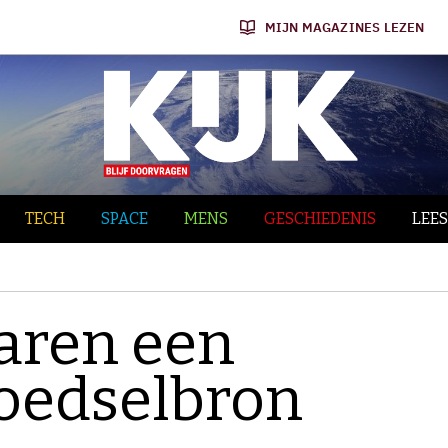
MIJN MAGAZINES LEZEN
TECH
SPACE
MENS
GESCHIEDENIS
LEES
aren een
voedselbron