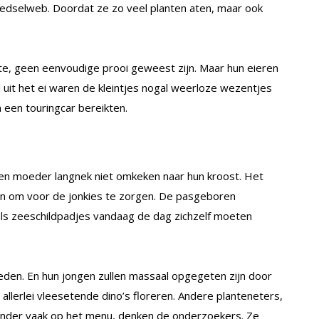
voedselweb. Doordat ze zo veel planten aten, maar ook
te, geen eenvoudige prooi geweest zijn. Maar hun eieren
 uit het ei waren de kleintjes nogal weerloze wezentjes
 een touringcar bereikten.
en moeder langnek niet omkeken naar hun kroost. Het
ben om voor de jonkies te zorgen. De pasgeboren
als zeeschildpadjes vandaag de dag zichzelf moeten
eden. En hun jongen zullen massaal opgegeten zijn door
 allerlei vleesetende dino’s floreren. Andere planteneters,
nder vaak op het menu, denken de onderzoekers. Ze