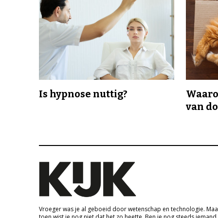
Is hypnose nuttig?
Waaro
van d
Vroeger was je al geboeid door wetenschap en technologie. Maa
toen wist je nog niet dat het zo heette. Ben je nog steeds iemand