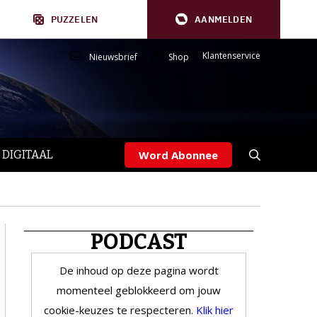
PUZZELEN
AANMELDEN
Klantenservice
Nieuwsbrief
Shop
 DIGITAAL
Word Abonnee
PODCAST
De inhoud op deze pagina wordt
momenteel geblokkeerd om jouw
cookie-keuzes te respecteren.
Klik hier