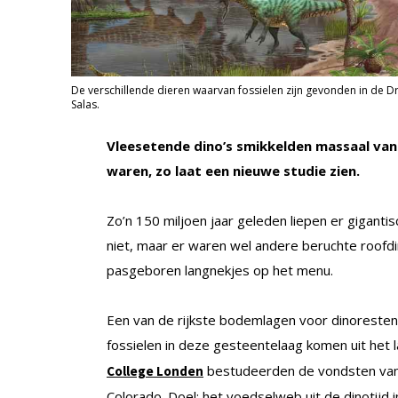
De verschillende dieren waarvan fossielen zijn gevonden in de 
Salas.
Vleesetende dino’s smikkelden massaal van k
waren, zo laat een nieuwe studie zien.
Zo’n 150 miljoen jaar geleden liepen er giganti
niet, maar er waren wel andere beruchte roofdi
pasgeboren langnekjes op het menu.
Een van de rijkste bodemlagen voor dinoresten
fossielen in deze gesteentelaag komen uit het 
bestudeerden de vondsten van 
College Londen
Colorado. Doel: het voedselweb uit de dinotijd i