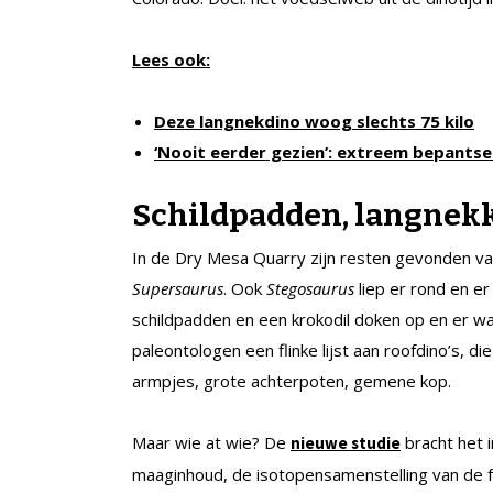
Lees ook:
Deze langnekdino woog slechts 75 kilo
‘Nooit eerder gezien’: extreem bepantse
Schildpadden, langnekk
In de Dry Mesa Quarry zijn resten gevonden va
Supersaurus
. Ook
Stegosaurus
liep er rond en er
schildpadden en een krokodil doken op en er w
paleontologen een flinke lijst aan roofdino’s,
armpjes, grote achterpoten, gemene kop.
Maar wie at wie? De
bracht het 
nieuwe studie
maaginhoud, de isotopensamenstelling van de fo