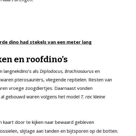
rde dino had stekels van een meter lang
en en roofdino’s
n langnekdino’s als
Diplodocus
,
Brachiosaurus
en
 waren pterosauriërs, vliegende reptielen. Resten van
aren vroege zoogdiertjes. Daarnaast vonden
 die al gebouwd waren volgens het model
T. rex
: kleine
in kaart door te kijken naar bewaard gebleven
ssielen, slijtage aan tanden en bijtsporen op de botten.