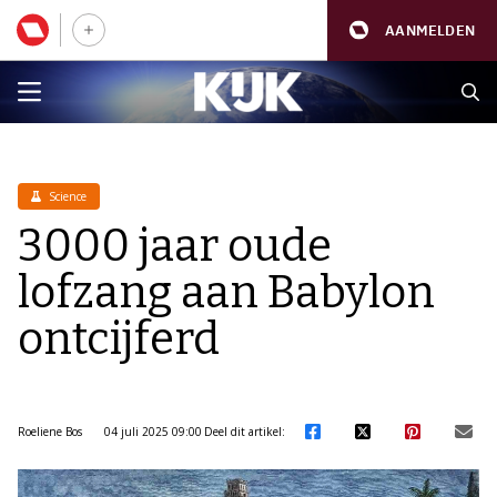
AANMELDEN
Science
3000 jaar oude
lofzang aan Babylon
ontcijferd
Roeliene Bos
04 juli 2025 09:00
Deel dit artikel: