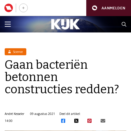
AANMELDEN
Science
Gaan bacteriën
betonnen
constructies redden?
André Kesseler
09 augustus 2021
Deel dit artikel:
14:00