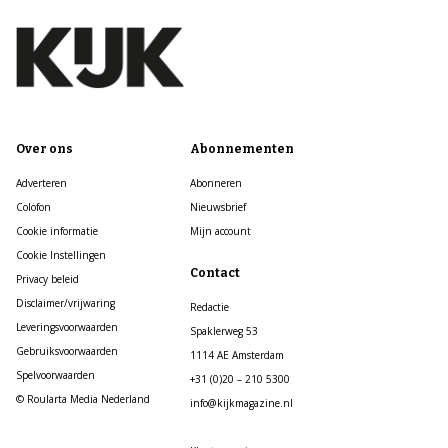
Over ons
Abonnementen
Adverteren
Abonneren
Colofon
Nieuwsbrief
Cookie informatie
Mijn account
Cookie Instellingen
Contact
Privacy beleid
Disclaimer/vrijwaring
Redactie
Leveringsvoorwaarden
Spaklerweg 53
Gebruiksvoorwaarden
1114 AE Amsterdam
Spelvoorwaarden
+31 (0)20 – 210 5300
© Roularta Media Nederland
info@kijkmagazine.nl