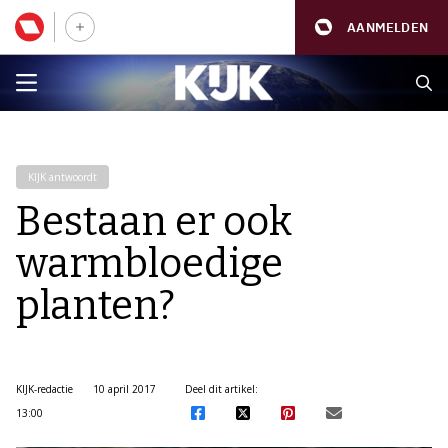
AANMELDEN
KIJK antwoordt
Bestaan er ook
warmbloedige
planten?
KIJK-redactie
10 april 2017
Deel dit artikel:
13:00