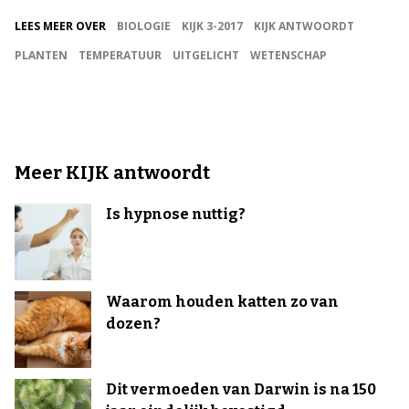
LEES MEER OVER
BIOLOGIE
KIJK 3-2017
KIJK ANTWOORDT
PLANTEN
TEMPERATUUR
UITGELICHT
WETENSCHAP
Meer KIJK antwoordt
Is hypnose nuttig?
Waarom houden katten zo van
dozen?
Dit vermoeden van Darwin is na 150