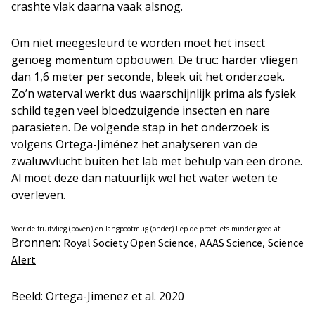
crashte vlak daarna vaak alsnog.
Om niet meegesleurd te worden moet het insect
genoeg
opbouwen. De truc: harder vliegen
momentum
dan 1,6 meter per seconde, bleek uit het onderzoek.
Zo’n waterval werkt dus waarschijnlijk prima als fysiek
schild tegen veel bloedzuigende insecten en nare
parasieten. De volgende stap in het onderzoek is
volgens Ortega-Jiménez het analyseren van de
zwaluwvlucht buiten het lab met behulp van een drone.
Al moet deze dan natuurlijk wel het water weten te
overleven.
Voor de fruitvlieg (boven) en langpootmug (onder) liep de proef iets minder goed af…
Bronnen:
,
,
Royal Society Open Science
AAAS Science
Science
Alert
Beeld: Ortega-Jimenez et al. 2020