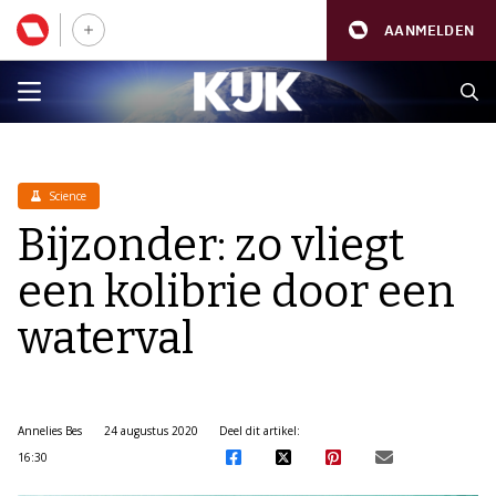
AANMELDEN
Science
Bijzonder: zo vliegt
een kolibrie door een
waterval
Annelies Bes
24 augustus 2020
Deel dit artikel:
16:30