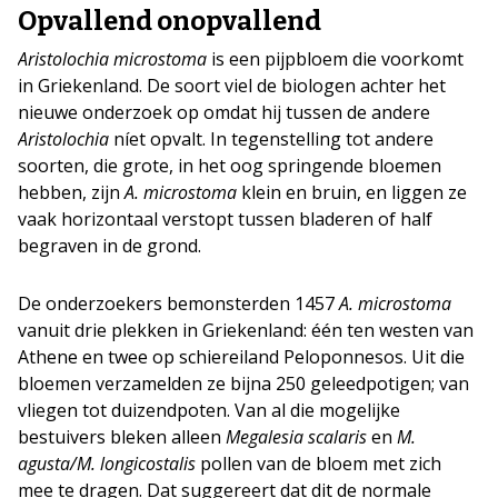
Opvallend onopvallend
Aristolochia microstoma
is een pijpbloem die voorkomt
in Griekenland. De soort viel de biologen achter het
nieuwe onderzoek op omdat hij tussen de andere
Aristolochia
níet opvalt. In tegenstelling tot andere
soorten, die grote, in het oog springende bloemen
hebben, zijn
A. microstoma
klein en bruin, en liggen ze
vaak horizontaal verstopt tussen bladeren of half
begraven in de grond.
De onderzoekers bemonsterden 1457
A. microstoma
vanuit drie plekken in Griekenland: één ten westen van
Athene en twee op schiereiland Peloponnesos. Uit die
bloemen verzamelden ze bijna 250 geleedpotigen; van
vliegen tot duizendpoten. Van al die mogelijke
bestuivers bleken alleen
Megalesia scalaris
en
M.
agusta/M. longicostalis
pollen van de bloem met zich
mee te dragen. Dat suggereert dat dit de normale