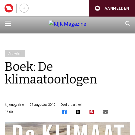
AANMELDEN
Artikelen
Boek: De
klimaatoorlogen
kijkmagazine
07 augustus 2010
Deel dit artikel:
13:00