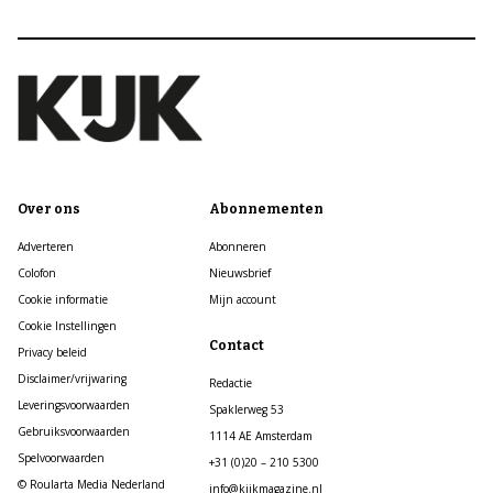
Over ons
Abonnementen
Adverteren
Abonneren
Colofon
Nieuwsbrief
Cookie informatie
Mijn account
Cookie Instellingen
Contact
Privacy beleid
Disclaimer/vrijwaring
Redactie
Leveringsvoorwaarden
Spaklerweg 53
Gebruiksvoorwaarden
1114 AE Amsterdam
Spelvoorwaarden
+31 (0)20 – 210 5300
© Roularta Media Nederland
info@kijkmagazine.nl