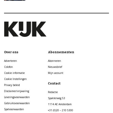
Over ons
Abonnementen
Adverteren
Abonneren
Colofon
Nieuwsbrief
Cookie informatie
Mijn account
Cookie Instellingen
Contact
Privacy beleid
Disclaimer/vrijwaring
Redactie
Leveringsvoorwaarden
Spaklerweg 53
Gebruiksvoorwaarden
1114 AE Amsterdam
Spelvoorwaarden
+31 (0)20 – 210 5300