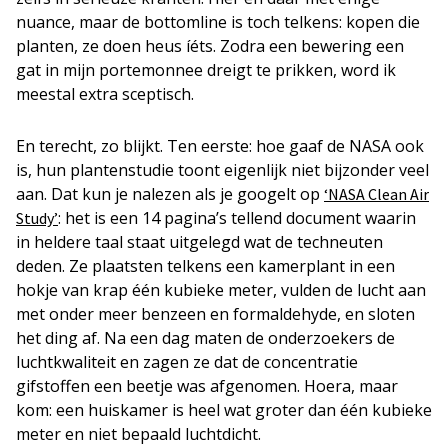
nuance, maar de bottomline is toch telkens: kopen die
planten, ze doen heus íéts. Zodra een bewering een
gat in mijn portemonnee dreigt te prikken, word ik
meestal extra sceptisch.
En terecht, zo blijkt. Ten eerste: hoe gaaf de NASA ook
is, hun plantenstudie toont eigenlijk niet bijzonder veel
aan. Dat kun je nalezen als je googelt op
‘NASA Clean Air
: het is een 14 pagina’s tellend document waarin
Study’
in heldere taal staat uitgelegd wat de techneuten
deden. Ze plaatsten telkens een kamerplant in een
hokje van krap één kubieke meter, vulden de lucht aan
met onder meer benzeen en formaldehyde, en sloten
het ding af. Na een dag maten de onderzoekers de
luchtkwaliteit en zagen ze dat de concentratie
gifstoffen een beetje was afgenomen. Hoera, maar
kom: een huiskamer is heel wat groter dan één kubieke
meter en niet bepaald luchtdicht.