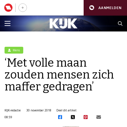
AANMELDEN
Mens
‘Met volle maan
zouden mensen zich
maffer gedragen’
KIJK-redactie
30 november 2018
Deel dit artikel:
08:59