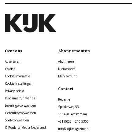
Over ons
Abonnementen
Adverteren
Abonneren
Colofon
Nieuwsbrief
Cookie informatie
Mijn account
Cookie Instellingen
Contact
Privacy beleid
Disclaimer/vrijwaring
Redactie
Leveringsvoorwaarden
Spaklerweg 53
Gebruiksvoorwaarden
1114 AE Amsterdam
Spelvoorwaarden
+31 (0)20 – 210 5300
© Roularta Media Nederland
info@kijkmagazine.nl