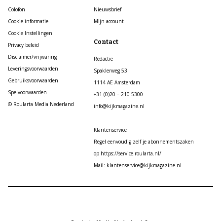
Colofon
Nieuwsbrief
Cookie informatie
Mijn account
Cookie Instellingen
Contact
Privacy beleid
Disclaimer/vrijwaring
Redactie
Leveringsvoorwaarden
Spaklerweg 53
Gebruiksvoorwaarden
1114 AE Amsterdam
Spelvoorwaarden
+31 (0)20 – 210 5300
© Roularta Media Nederland
info@kijkmagazine.nl
Klantenservice
Regel eenvoudig zelf je abonnementszaken
op https://service.roularta.nl/
Mail: klantenservice@kijkmagazine.nl