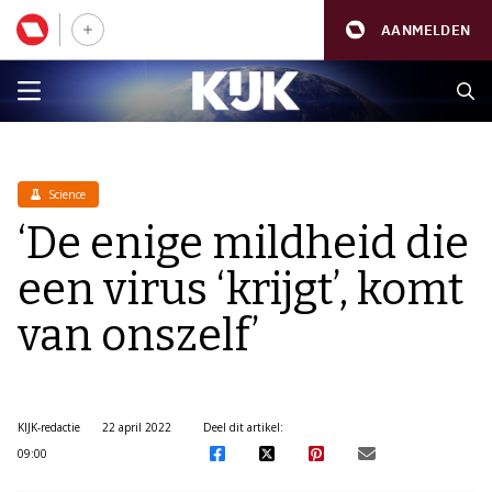
AANMELDEN
Science
‘De enige mildheid die
een virus ‘krijgt’, komt
van onszelf’
KIJK-redactie
22 april 2022
Deel dit artikel:
09:00