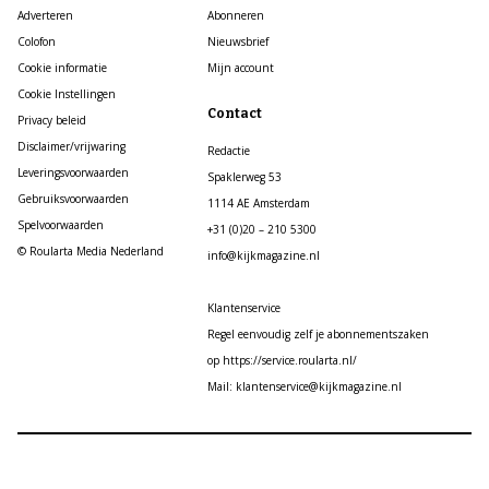
Adverteren
Abonneren
Colofon
Nieuwsbrief
Cookie informatie
Mijn account
Cookie Instellingen
Contact
Privacy beleid
Disclaimer/vrijwaring
Redactie
Leveringsvoorwaarden
Spaklerweg 53
Gebruiksvoorwaarden
1114 AE Amsterdam
Spelvoorwaarden
+31 (0)20 – 210 5300
© Roularta Media Nederland
info@kijkmagazine.nl
Klantenservice
Regel eenvoudig zelf je abonnementszaken
op https://service.roularta.nl/
Mail: klantenservice@kijkmagazine.nl