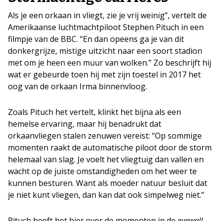
Als je een orkaan in vliegt, zie je vrij weinig”, vertelt de
Amerikaanse luchtmachtpiloot Stephen Pituch in een
filmpje van de BBC. “En dan opeens ga je van dit
donkergrijze, mistige uitzicht naar een soort stadion
met om je heen een muur van wolken.” Zo beschrijft hij
wat er gebeurde toen hij met zijn toestel in 2017 het
oog van de orkaan Irma binnenvloog.
Zoals Pituch het vertelt, klinkt het bijna als een
hemelse ervaring, maar hij benadrukt dat
orkaanvliegen stalen zenuwen vereist: “Op sommige
momenten raakt de automatische piloot door de storm
helemaal van slag. Je voelt het vliegtuig dan vallen en
wacht op de juiste omstandigheden om het weer te
kunnen besturen. Want als moeder natuur besluit dat
je niet kunt vliegen, dan kan dat ook simpelweg niet.”
Pituch heeft het hier over de momenten in de
eyewall
,