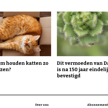
m houden katten zo
Dit vermoeden van 
ozen?
is na 150 jaar eindeli
bevestigd
Over ons
Abonnement