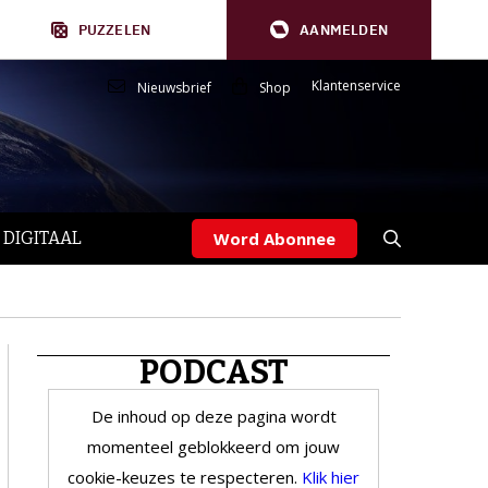
PUZZELEN
AANMELDEN
Klantenservice
Nieuwsbrief
Shop
 DIGITAAL
Word Abonnee
PODCAST
De inhoud op deze pagina wordt
momenteel geblokkeerd om jouw
cookie-keuzes te respecteren.
Klik hier