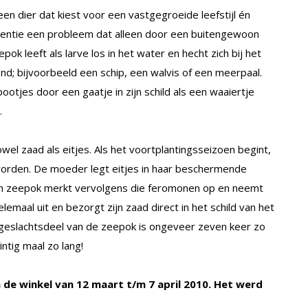
: een dier dat kiest voor een vastgegroeide leefstijl én
otentie een probleem dat alleen door een buitengewoon
k leeft als larve los in het water en hecht zich bij het
; bijvoorbeeld een schip, een walvis of een meerpaal.
 pootjes door een gaatje in zijn schild als een waaiertje
.
wel zaad als eitjes. Als het voortplantingsseizoen begint,
worden. De moeder legt eitjes in haar beschermende
gen zeepok merkt vervolgens die feromonen op en neemt
 helemaal uit en bezorgt zijn zaad direct in het schild van het
t geslachtsdeel van de zeepok is ongeveer zeven keer zo
intig maal zo lang!
in de winkel van 12 maart t/m 7 april 2010. Het werd