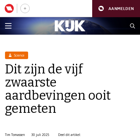
AANMELDEN
Science
Dit zijn de vijf
zwaarste
aardbevingen ooit
gemeten
Tim Tomassen
30 juli 2025
Deel dit artikel: