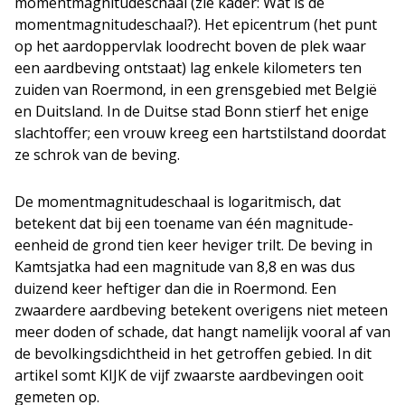
momentmagnitudeschaal (zie kader: Wat is de
momentmagnitudeschaal?). Het epicentrum (het punt
op het aardoppervlak loodrecht boven de plek waar
een aardbeving ontstaat) lag enkele kilometers ten
zuiden van Roermond, in een grensgebied met België
en Duitsland. In de Duitse stad Bonn stierf het enige
slachtoffer; een vrouw kreeg een hartstilstand doordat
ze schrok van de beving.
De momentmagnitudeschaal is logaritmisch, dat
betekent dat bij een toename van één magnitude-
eenheid de grond tien keer heviger trilt. De beving in
Kamtsjatka had een magnitude van 8,8 en was dus
duizend keer heftiger dan die in Roermond. Een
zwaardere aardbeving betekent overigens niet meteen
meer doden of schade, dat hangt namelijk vooral af van
de bevolkingsdichtheid in het getroffen gebied. In dit
artikel somt KIJK de vijf zwaarste aardbevingen ooit
gemeten op.