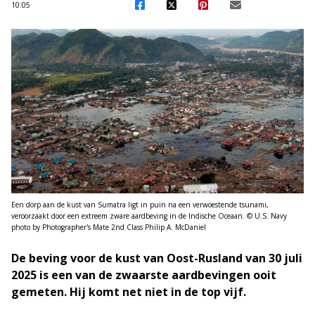
10:05
Een dorp aan de kust van Sumatra ligt in puin na een verwoestende tsunami,
veroorzaakt door een extreem zware aardbeving in de Indische Oceaan. © U.S. Navy
photo by Photographer's Mate 2nd Class Philip A. McDaniel
De beving voor de kust van Oost-Rusland van 30 juli
2025 is een van de zwaarste aardbevingen ooit
gemeten. Hij komt net niet in de top vijf.