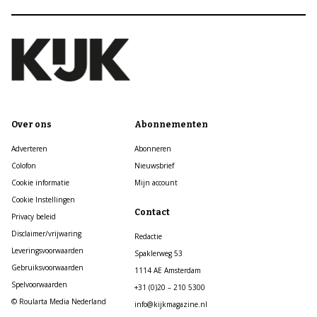
Over ons
Abonnementen
Adverteren
Abonneren
Colofon
Nieuwsbrief
Cookie informatie
Mijn account
Cookie Instellingen
Contact
Privacy beleid
Disclaimer/vrijwaring
Redactie
Leveringsvoorwaarden
Spaklerweg 53
Gebruiksvoorwaarden
1114 AE Amsterdam
Spelvoorwaarden
+31 (0)20 – 210 5300
© Roularta Media Nederland
info@kijkmagazine.nl