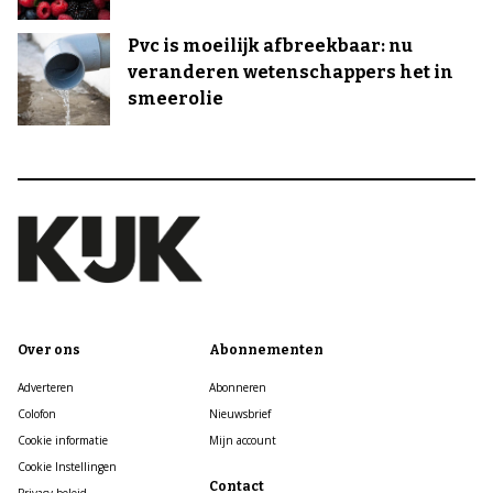
Pvc is moeilijk afbreekbaar: nu
veranderen wetenschappers het in
smeerolie
Over ons
Abonnementen
Adverteren
Abonneren
Colofon
Nieuwsbrief
Cookie informatie
Mijn account
Cookie Instellingen
Contact
Privacy beleid