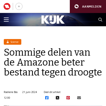
AANMELDEN
Science
Sommige delen van
de Amazone beter
bestand tegen droogte
Roeliene Bos
21 juni 2024
Deel dit artikel:
12:00