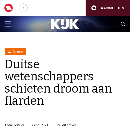
AANMELDEN
Science
Duitse
wetenschappers
schieten droom aan
flarden
André Kesseler
07 april 2021
Deel dit artikel: