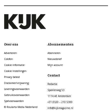
Over ons
Abonnementen
Adverteren
Abonneren
Colofon
Nieuwsbrief
Cookie informatie
Mijn account
Cookie Instellingen
Contact
Privacy beleid
Disclaimer/vrijwaring
Redactie
Leveringsvoorwaarden
Spaklerweg 53
Gebruiksvoorwaarden
1114 AE Amsterdam
Spelvoorwaarden
+31 (0)20 – 210 5300
© Roularta Media Nederland
info@kijkmagazine.nl