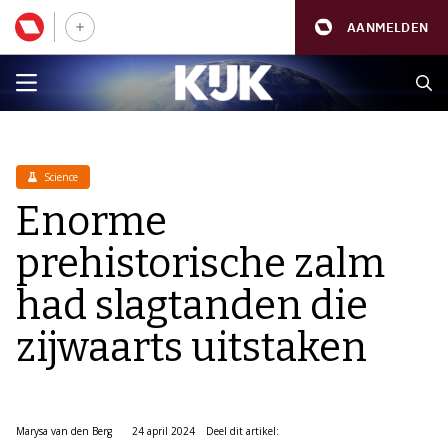
AANMELDEN
Science
Enorme
prehistorische zalm
had slagtanden die
zijwaarts uitstaken
Marysa van den Berg
24 april 2024
Deel dit artikel: