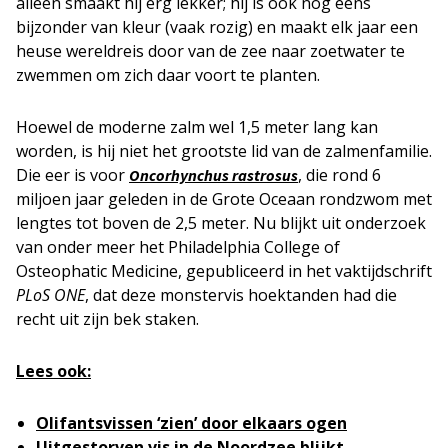
alleen smaakt hij erg lekker; hij is ook nog eens
bijzonder van kleur (vaak rozig) en maakt elk jaar een
heuse wereldreis door van de zee naar zoetwater te
zwemmen om zich daar voort te planten.
Hoewel de moderne zalm wel 1,5 meter lang kan
worden, is hij niet het grootste lid van de zalmenfamilie.
Die eer is voor
, die rond 6
Oncorhynchus rastrosus
miljoen jaar geleden in de Grote Oceaan rondzwom met
lengtes tot boven de 2,5 meter. Nu blijkt uit onderzoek
van onder meer het Philadelphia College of
Osteophatic Medicine, gepubliceerd in het vaktijdschrift
PLoS ONE
, dat deze monstervis hoektanden had die
recht uit zijn bek staken.
Lees ook:
Olifantsvissen ‘zien’ door elkaars ogen
Uitgestorven vis in de Noordzee blijkt