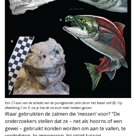
Een CT-scan van de schedel van de puntgetande zalm (A) en het fossiel zelf (B). Op
afbeelding C en D zie je hoe de vis eruit moet hebben gezien.
Waar gebruikten de zalmen die ‘messen’ voor? “De
onderzoekers stellen dat ze – net als hoorns of een
gewei – gebruikt konden worden om aan te vallen, te
verdedigen, te imponeren, bij strijd tussen