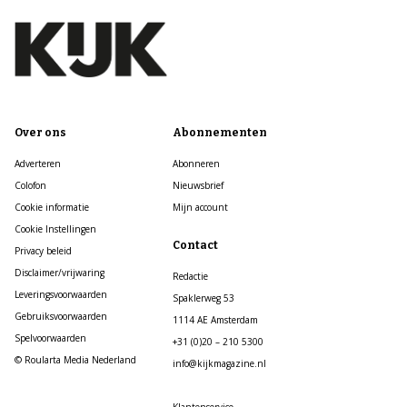
Over ons
Abonnementen
Adverteren
Abonneren
Colofon
Nieuwsbrief
Cookie informatie
Mijn account
Cookie Instellingen
Contact
Privacy beleid
Disclaimer/vrijwaring
Redactie
Leveringsvoorwaarden
Spaklerweg 53
Gebruiksvoorwaarden
1114 AE Amsterdam
Spelvoorwaarden
+31 (0)20 – 210 5300
© Roularta Media Nederland
info@kijkmagazine.nl