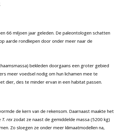
t
9 en 66 miljoen jaar geleden. De paleontologen schatten
 op aarde rondliepen door onder meer naar de
 lichaamsmassa) bekleden doorgaans een groter gebied
ers meer voedsel nodig om hun lichamen mee te
t dier, des te minder ervan in een habitat passen.
ormde de kern van de rekensom. Daarnaast maakte het
e
T. rex
zodat ze naast de gemiddelde massa (5200 kg)
men. Zo sloegen ze onder meer klimaatmodellen na,