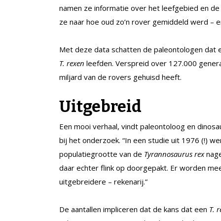
namen ze informatie over het leefgebied en de
ze naar hoe oud zo’n rover gemiddeld werd – 
Met deze data schatten de paleontologen dat e
T. rexen
leefden. Verspreid over 127.000 generat
miljard van de rovers gehuisd heeft.
Uitgebreid
Een mooi verhaal, vindt paleontoloog en dinosa
bij het onderzoek. “In een studie uit 1976 (!) w
populatiegrootte van de
Tyrannosaurus rex
nage
daar echter flink op doorgepakt. Er worden m
uitgebreidere – rekenarij.”
De aantallen impliceren dat de kans dat een
T. r