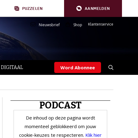
PUZZELEN
AANMELDEN
Klantenservice
Nieuwsbrief
Shop
 DIGITAAL
Word Abonnee
PODCAST
De inhoud op deze pagina wordt
momenteel geblokkeerd om jouw
cookie-keuzes te respecteren.
Klik hier