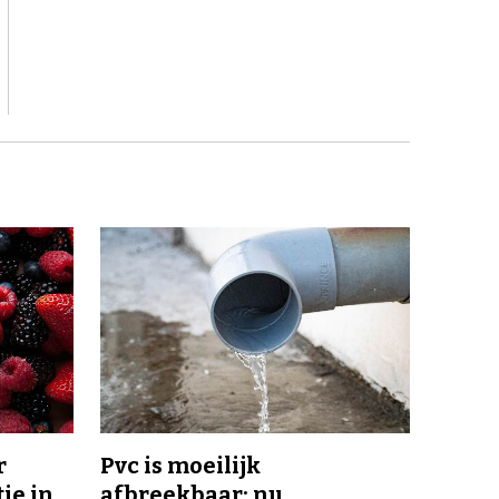
r
Pvc is moeilijk
ie in
afbreekbaar: nu