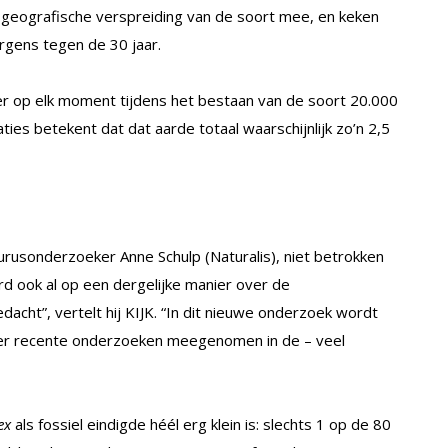
 geografische verspreiding van de soort mee, en keken
ergens tegen de 30 jaar.
r op elk moment tijdens het bestaan van de soort 20.000
ies betekent dat dat aarde totaal waarschijnlijk zo’n 2,5
urusonderzoeker Anne Schulp (Naturalis), niet betrokken
erd ook al op een dergelijke manier over de
dacht”, vertelt hij KIJK. “In dit nieuwe onderzoek wordt
eer recente onderzoeken meegenomen in de – veel
ex
als fossiel eindigde héél erg klein is: slechts 1 op de 80