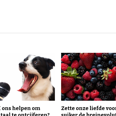
I ons helpen om
Zette onze liefde voo
taal te ontcijferen?
suiker de breinevolut