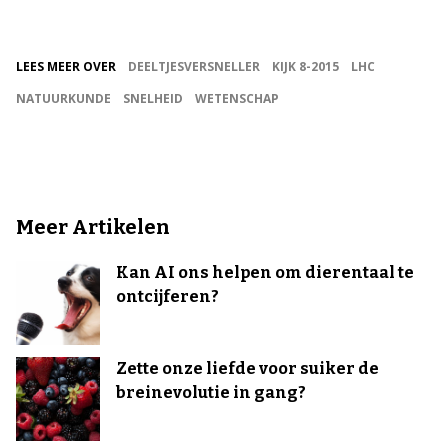
LEES MEER OVER
DEELTJESVERSNELLER
KIJK 8-2015
LHC
NATUURKUNDE
SNELHEID
WETENSCHAP
Meer Artikelen
Kan AI ons helpen om dierentaal te
ontcijferen?
Zette onze liefde voor suiker de
breinevolutie in gang?