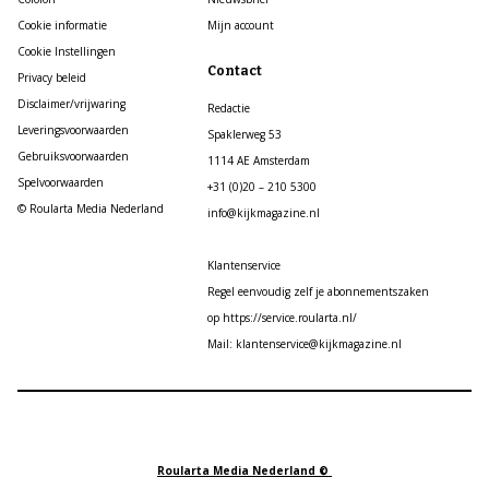
Cookie informatie
Mijn account
Cookie Instellingen
Contact
Privacy beleid
Disclaimer/vrijwaring
Redactie
Leveringsvoorwaarden
Spaklerweg 53
Gebruiksvoorwaarden
1114 AE Amsterdam
Spelvoorwaarden
+31 (0)20 – 210 5300
© Roularta Media Nederland
info@kijkmagazine.nl
Klantenservice
Regel eenvoudig zelf je abonnementszaken
op https://service.roularta.nl/
Mail: klantenservice@kijkmagazine.nl
Roularta Media Nederland ©