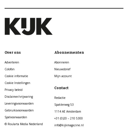
Over ons
Abonnementen
Adverteren
Abonneren
Colofon
Nieuwsbrief
Cookie informatie
Mijn account
Cookie Instellingen
Contact
Privacy beleid
Disclaimer/vrijwaring
Redactie
Leveringsvoorwaarden
Spaklerweg 53
Gebruiksvoorwaarden
1114 AE Amsterdam
Spelvoorwaarden
+31 (0)20 – 210 5300
© Roularta Media Nederland
info@kijkmagazine.nl