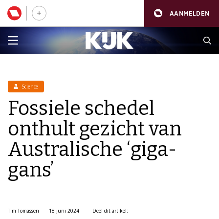
AANMELDEN
Science
Fossiele schedel
onthult gezicht van
Australische ‘giga-
gans’
Tim Tomassen
18 juni 2024
Deel dit artikel: