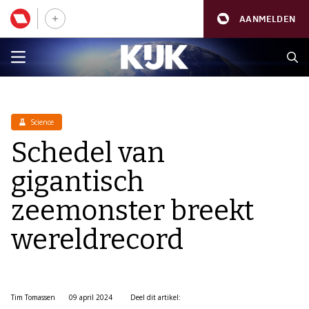
AANMELDEN
Science
Schedel van
gigantisch
zeemonster breekt
wereldrecord
Tim Tomassen
09 april 2024
Deel dit artikel: