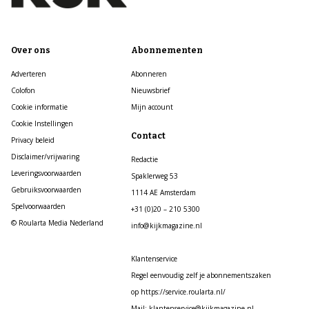
Over ons
Abonnementen
Adverteren
Abonneren
Colofon
Nieuwsbrief
Cookie informatie
Mijn account
Cookie Instellingen
Contact
Privacy beleid
Disclaimer/vrijwaring
Redactie
Leveringsvoorwaarden
Spaklerweg 53
Gebruiksvoorwaarden
1114 AE Amsterdam
Spelvoorwaarden
+31 (0)20 – 210 5300
© Roularta Media Nederland
info@kijkmagazine.nl
Klantenservice
Regel eenvoudig zelf je abonnementszaken
op https://service.roularta.nl/
Mail: klantenservice@kijkmagazine.nl