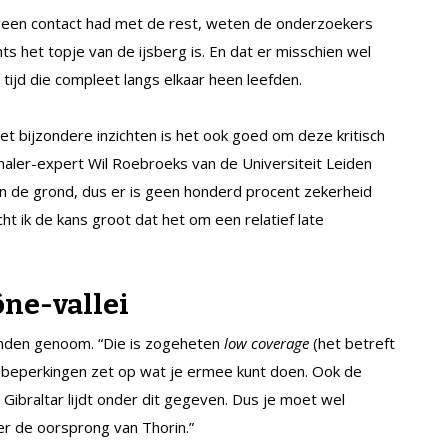
 geen contact had met de rest, weten de onderzoekers
ts het topje van de ijsberg is. En dat er misschien wel
tijd die compleet langs elkaar heen leefden.
 bijzondere inzichten is het ook goed om deze kritisch
haler-expert Wil Roebroeks van de Universiteit Leiden
k in de grond, dus er is geen honderd procent zekerheid
cht ik de kans groot dat het om een relatief late
ône-vallei
onden genoom. “Die is zogeheten
low coverage
(het betreft
at beperkingen zet op wat je ermee kunt doen. Ook de
Gibraltar lijdt onder dit gegeven. Dus je moet wel
ver de oorsprong van Thorin.”