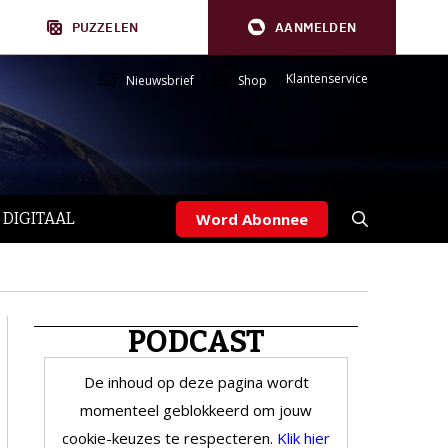
PUZZELEN
AANMELDEN
Klantenservice
Nieuwsbrief
Shop
 DIGITAAL
Word Abonnee
PODCAST
De inhoud op deze pagina wordt
momenteel geblokkeerd om jouw
cookie-keuzes te respecteren.
Klik hier