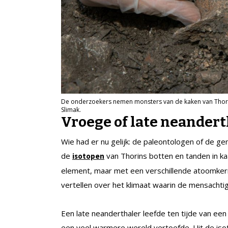
De onderzoekers nemen monsters van de kaken van Thori
Slimak.
Vroege of late neandert
Wie had er nu gelijk: de paleontologen of de g
de
van Thorins botten en tanden in ka
isotopen
element, maar met een verschillende atoomker
vertellen over het klimaat waarin de mensachtig
Een late neanderthaler leefde ten tijde van een 
een veel warmere wereld vertoefde. Uit de isot