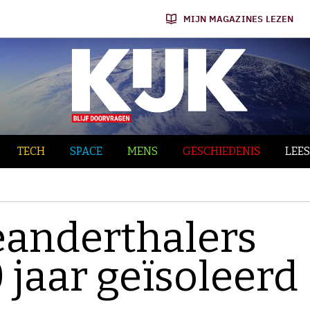
MIJN MAGAZINES LEZEN
TECH
SPACE
MENS
GESCHIEDENIS
LEES
eanderthalers
 jaar geïsoleerd