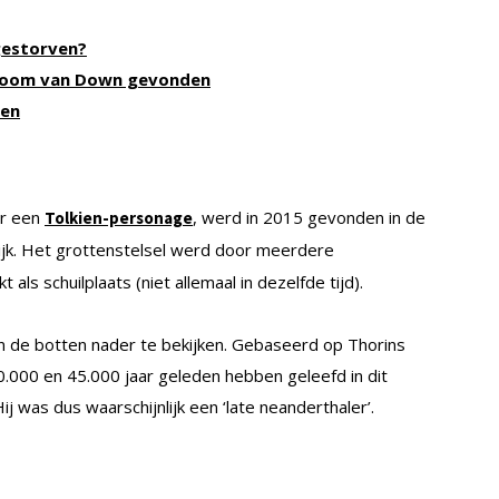
gestorven?
droom van Down gevonden
ben
ar een
, werd in 2015 gevonden in de
Tolkien-personage
krijk. Het grottenstelsel werd door meerdere
kt als schuilplaats (niet allemaal in dezelfde tijd).
 de botten nader te bekijken. Gebaseerd op Thorins
0.000 en 45.000 jaar geleden hebben geleefd in dit
ij was dus waarschijnlijk een ‘late neanderthaler’.