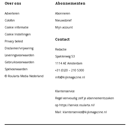
Over ons
Abonnementen
Adverteren
Abonneren
Colofon
Nieuwsbrief
Cookie informatie
Mijn account
Cookie Instellingen
Contact
Privacy beleid
Disclaimer/vrijwaring
Redactie
Leveringsvoorwaarden
Spaklerweg 53
Gebruiksvoorwaarden
1114 AE Amsterdam
Spelvoorwaarden
+31 (0)20 – 210 5300
© Roularta Media Nederland
info@kijkmagazine.nl
Klantenservice
Regel eenvoudig zelf je abonnementszaken
op https://service.roularta.nl/
Mail: klantenservice@kijkmagazine.nl