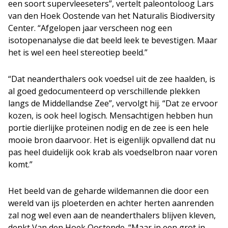
een soort supervleeseters”, vertelt paleontoloog Lars
van den Hoek Oostende van het Naturalis Biodiversity
Center. “Afgelopen jaar verscheen nog een
isotopenanalyse die dat beeld leek te bevestigen. Maar
het is wel een heel stereotiep beeld.”
“Dat neanderthalers ook voedsel uit de zee haalden, is
al goed gedocumenteerd op verschillende plekken
langs de Middellandse Zee”, vervolgt hij. “Dat ze ervoor
kozen, is ook heel logisch. Mensachtigen hebben hun
portie dierlijke proteïnen nodig en de zee is een hele
mooie bron daarvoor. Het is eigenlijk opvallend dat nu
pas heel duidelijk ook krab als voedselbron naar voren
komt.”
Het beeld van de geharde wildemannen die door een
wereld van ijs ploeterden en achter herten aanrenden
zal nog wel even aan de neanderthalers blijven kleven,
denkt Van den Hoek Oostende. “Maar in een grot in