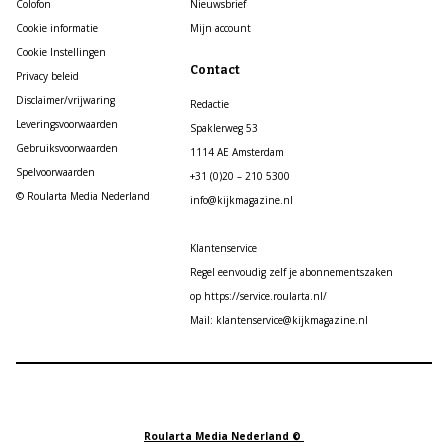
Colofon
Nieuwsbrief
Cookie informatie
Mijn account
Cookie Instellingen
Contact
Privacy beleid
Disclaimer/vrijwaring
Redactie
Leveringsvoorwaarden
Spaklerweg 53
Gebruiksvoorwaarden
1114 AE Amsterdam
Spelvoorwaarden
+31 (0)20 – 210 5300
© Roularta Media Nederland
info@kijkmagazine.nl
Klantenservice
Regel eenvoudig zelf je abonnementszaken
op https://service.roularta.nl/
Mail: klantenservice@kijkmagazine.nl
Roularta Media Nederland ©