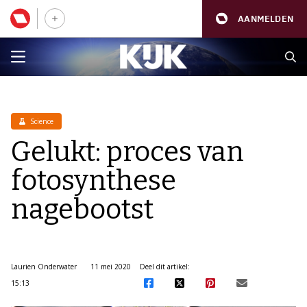
AANMELDEN
Science
Gelukt: proces van
fotosynthese
nagebootst
Laurien Onderwater
11 mei 2020
Deel dit artikel:
15:13