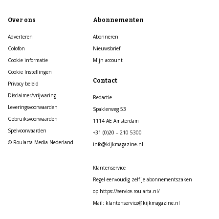
Over ons
Abonnementen
Adverteren
Abonneren
Colofon
Nieuwsbrief
Cookie informatie
Mijn account
Cookie Instellingen
Contact
Privacy beleid
Disclaimer/vrijwaring
Redactie
Leveringsvoorwaarden
Spaklerweg 53
Gebruiksvoorwaarden
1114 AE Amsterdam
Spelvoorwaarden
+31 (0)20 – 210 5300
© Roularta Media Nederland
info@kijkmagazine.nl
Klantenservice
Regel eenvoudig zelf je abonnementszaken
op https://service.roularta.nl/
Mail: klantenservice@kijkmagazine.nl