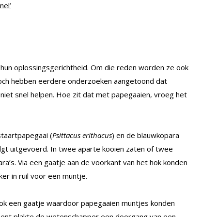
nel’
 hun oplossingsgerichtheid. Om die reden worden ze ook
och hebben eerdere onderzoeken aangetoond dat
ar niet snel helpen. Hoe zit dat met papegaaien, vroeg het
taartpapegaai (
Psittacus erithacus
) en de blauwkopara
lgt uitgevoerd. In twee aparte kooien zaten of twee
ra’s. Via een gaatje aan de voorkant van het hok konden
r in ruil voor een muntje.
ook een gaatje waardoor papegaaien muntjes konden
ent plakte de wetenschapper een doorgang van een