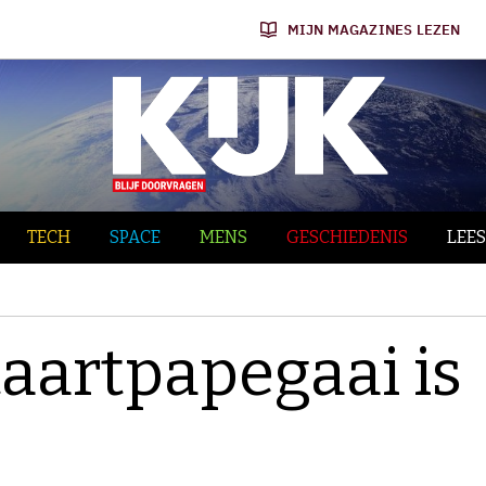
MIJN MAGAZINES LEZEN
TECH
SPACE
MENS
GESCHIEDENIS
LEES
taartpapegaai is