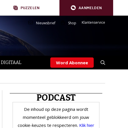
PUZZELEN
AANMELDEN
Klantenservice
Nieuwsbrief
Shop
 DIGITAAL
Word Abonnee
PODCAST
De inhoud op deze pagina wordt
momenteel geblokkeerd om jouw
cookie-keuzes te respecteren.
Klik hier