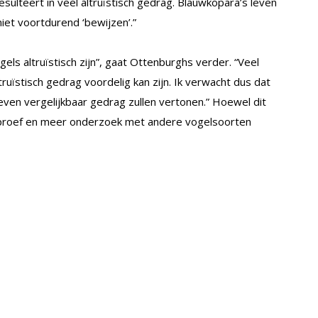
resulteert in veel altruïstisch gedrag. Blauwkopara’s leven
iet voortdurend ‘bewijzen’.”
ls altruïstisch zijn”, gaat Ottenburghs verder. “Veel
ruïstisch gedrag voordelig kan zijn. Ik verwacht dus dat
ven vergelijkbaar gedrag zullen vertonen.” Hoewel dit
eekproef en meer onderzoek met andere vogelsoorten