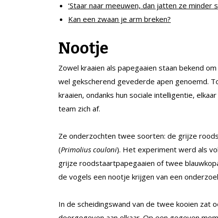
‘Staar naar meeuwen, dan jatten ze minder s
Kan een zwaan je arm breken?
Nootje
Zowel kraaien als papegaaien staan bekend om
wel gekscherend gevederde apen genoemd. T
kraaien, ondanks hun sociale intelligentie, elka
team zich af.
Ze onderzochten twee soorten: de grijze roods
(
Primolius couloni
). Het experiment werd als vo
grijze roodstaartpapegaaien of twee blauwkopa
de vogels een nootje krijgen van een onderzoeke
In de scheidingswand van de twee kooien zat 
doorgegeven aan elkaar. Op een gegeven mom