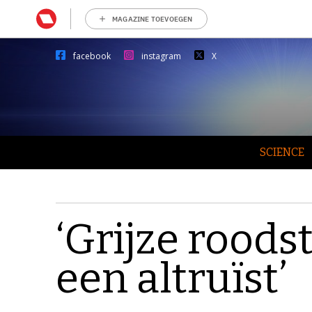
MAGAZINE TOEVOEGEN
facebook
instagram
X
SCIENCE
‘Grijze roods
een altruïst’