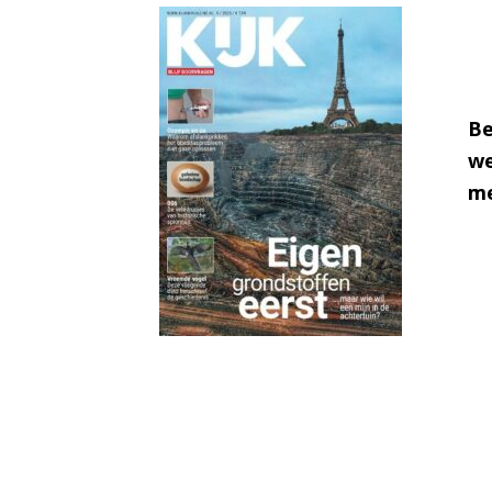
Be
we
me