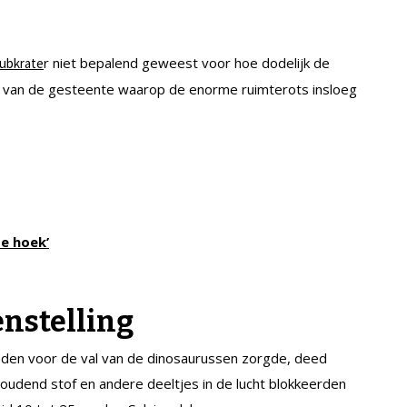
r niet bepalend geweest voor hoe dodelijk de
lubkrate
g van de gesteente waarop de enorme ruimterots insloeg
te hoek’
nstelling
leden voor de val van de dinosaurussen zorgde, deed
houdend stof en andere deeltjes in de lucht blokkeerden