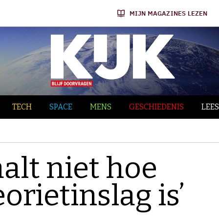
MIJN MAGAZINES LEZEN
TECH
SPACE
MENS
GESCHIEDENIS
LEES
alt niet hoe
orietinslag is’