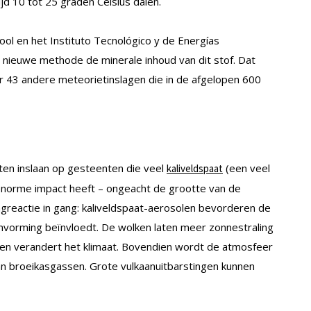
d 10 tot 25 graden Celsius dalen.
ol en het Instituto Tecnológico y de Energías
nieuwe methode de minerale inhoud van dit stof. Dat
r 43 andere meteorietinslagen die in de afgelopen 600
eten inslaan op gesteenten die veel
(een veel
kaliveldspaat
enorme impact heeft – ongeacht de grootte van de
ngreactie in gang: kaliveldspaat-aerosolen bevorderen de
envorming beïnvloedt. De wolken laten meer zonnestraling
 en verandert het klimaat. Bovendien wordt de atmosfeer
n broeikasgassen. Grote vulkaanuitbarstingen kunnen