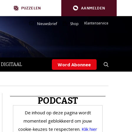
PUZZELEN
AANMELDEN
Klantenservice
Nieuwsbrief
Shop
 DIGITAAL
Word Abonnee
PODCAST
De inhoud op deze pagina wordt
momenteel geblokkeerd om jouw
cookie-keuzes te respecteren.
Klik hier