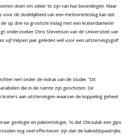
eten doen om zeker te zijn van hun bevindingen. Maar
 is voor de dodelijkheid van een meteorietinslag kan dat
s de op drie na grootste inslag met een kraterdiameter
egt onderzoeker Chris Stevenson van de Universiteit van
was vijf miljoen jaar geleden wél voor een uitstervingsgolf
echter niet onder de indruk van de studie. “Dit
variabelen die in de ruimte zijn geschoten. De
i kraters aan uitstervingen waarvan de koppeling geheel
raar geologie en paleontologie, “is dat Chicxulub een gips
solen nog veel effectiever zijn dan de kaliveldspaatrijke.