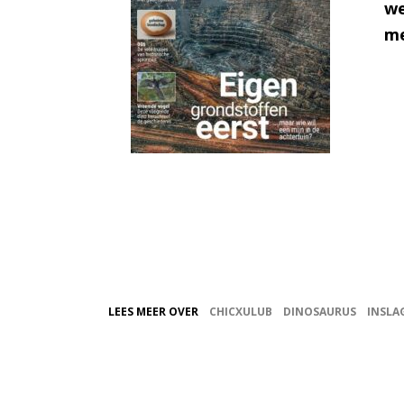
we
me
LEES MEER OVER
CHICXULUB
DINOSAURUS
INSLA