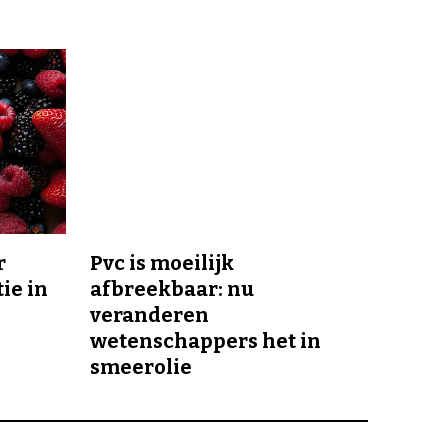
r
Pvc is moeilijk
ie in
afbreekbaar: nu
veranderen
wetenschappers het in
smeerolie