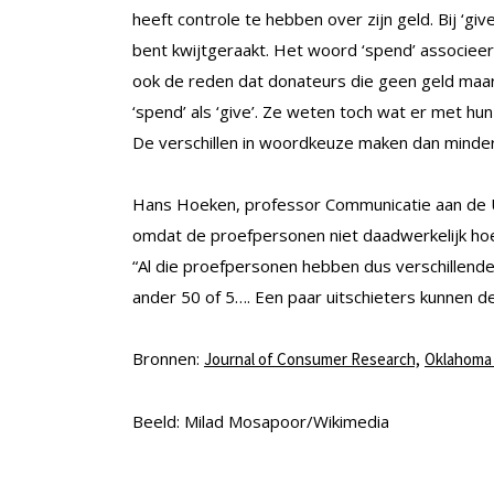
heeft controle te hebben over zijn geld. Bij ‘giv
bent kwijtgeraakt. Het woord ‘spend’ associeert
ook de reden dat donateurs die geen geld maar t
‘spend’ als ‘give’. Ze weten toch wat er met hu
De verschillen in woordkeuze maken dan minder 
Hans Hoeken, professor Communicatie aan de Uni
omdat de proefpersonen niet daadwerkelijk ho
“Al die proefpersonen hebben dus verschillend
ander 50 of 5…. Een paar uitschieters kunnen d
Bronnen:
Journal of Consumer Research,
Oklahoma 
Beeld: Milad Mosapoor/Wikimedia