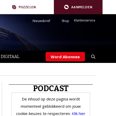
PUZZELEN
AANMELDEN
Klantenservice
Nieuwsbrief
Shop
 DIGITAAL
Word Abonnee
PODCAST
De inhoud op deze pagina wordt
momenteel geblokkeerd om jouw
cookie-keuzes te respecteren.
Klik hier