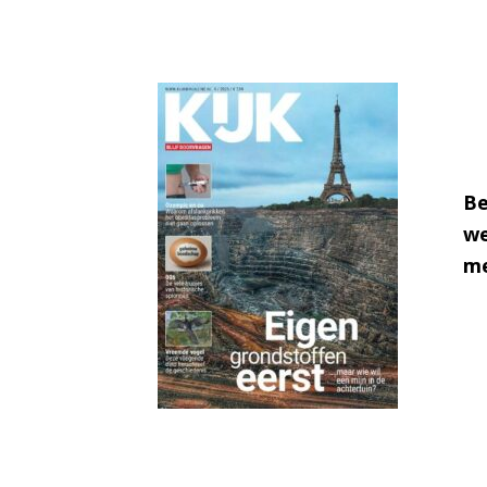
Be
we
me