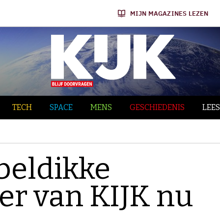
MIJN MAGAZINES LEZEN
TECH
SPACE
MENS
GESCHIEDENIS
LEES
beldikke
 van KIJK nu