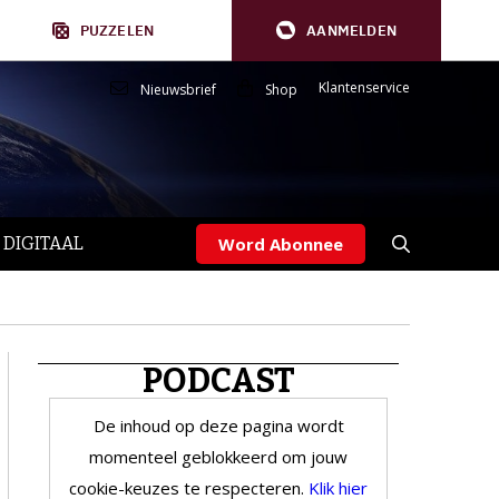
PUZZELEN
AANMELDEN
Klantenservice
Nieuwsbrief
Shop
 DIGITAAL
Word Abonnee
PODCAST
De inhoud op deze pagina wordt
momenteel geblokkeerd om jouw
cookie-keuzes te respecteren.
Klik hier