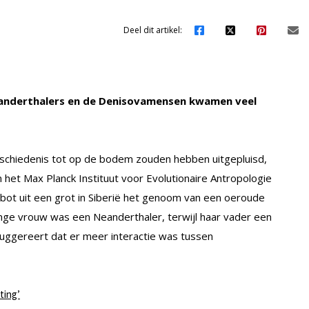
Deel dit artikel:
anderthalers en de Denisovamensen kwamen veel
schiedenis tot op de bodem zouden hebben uitgepluisd,
n het Max Planck Instituut voor Evolutionaire Antropologie
e bot uit een grot in Siberië het genoom van een oeroude
nge vrouw was een Neanderthaler, terwijl haar vader een
ggereert dat er meer interactie was tussen
ting’