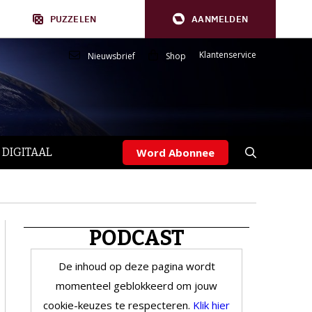
PUZZELEN
AANMELDEN
Klantenservice
Nieuwsbrief
Shop
 DIGITAAL
Word Abonnee
PODCAST
De inhoud op deze pagina wordt
momenteel geblokkeerd om jouw
cookie-keuzes te respecteren.
Klik hier