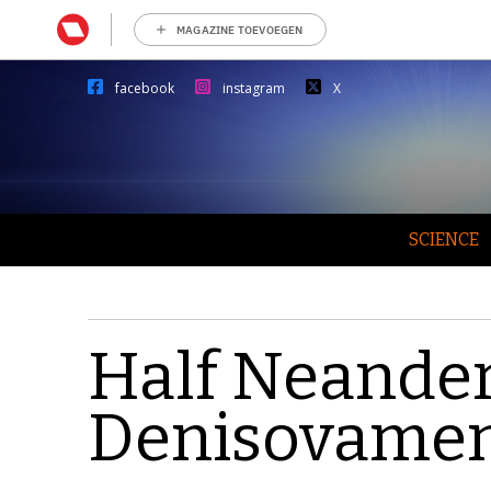
MAGAZINE TOEVOEGEN
facebook
instagram
X
SCIENCE
Half Neandert
Denisovame