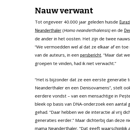
Nauw verwant
Tot ongeveer 40.000 jaar geleden huisde
Euraz
(
Homo neanderthalensis)
en de
Neanderthaler
De
de ander in het oosten. Het zijn de twee nauw
“We vermoedden wel al dat ze elkaar af en toe 
van de auteurs, in een
. “Maar dat w
persbericht
groepen te vinden, had ik niet verwacht.”
“Het is bijzonder dat ze een eerste generatie
Neanderthaler en een Denisovamens”, stelt ook
eerdere vondst – van een mensachtige in Peșt
bleek op basis van DNA-onderzoek een aantal 
gehad. “Daar hebben we de interactie al vrij dicht
generaties eerder.” Maar dichterbij dan deze n
mama Neanderthaler. “Dat geeft waarschijnlijk 