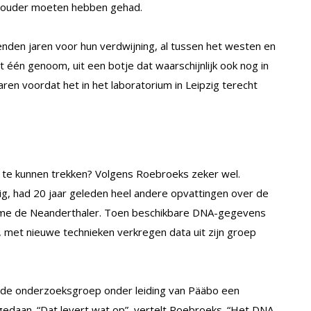
rouder moeten hebben gehad.
nden jaren voor hun verdwijning, al tussen het westen en
t één genoom, uit een botje dat waarschijnlijk ook nog in
en voordat het in het laboratorium in Leipzig terecht
e te kunnen trekken? Volgens Roebroeks zeker wel.
zig, had 20 jaar geleden heel andere opvattingen over de
name de Neanderthaler. Toen beschikbare DNA-gegevens
e, met nieuwe technieken verkregen data uit zijn groep
t de onderzoeksgroep onder leiding van Pääbo een
edaan. “Dat levert wat op”, vertelt Roebroeks. “Het DNA