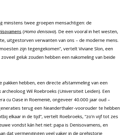
minstens twee groepen mensachtigen: de
ië
(
Homo denisova
). De een vooral in het westen,
nisovamens
ste, uitgestorven verwanten van ons – de moderne mens.
moesten zijn tegengekomen”, vertelt Viviane Slon, een
e zoveel geluk zouden hebben een nakomeling van beide
 te pakken hebben, een directe afstammeling van een
 archeoloog Wil Roebroeks (Universiteit Leiden). Een
era cu Oase in Roemenië, ongeveer 40.000 jaar oud –
generaties terug een Neanderthaler-voorouder te hebben
bij elkaar in de tijd”, vertelt Roebroeks, “zo’n vijf tot zes
ieuwe vondst kán het niet: papa is Denisovamens, en
aan dat vermengingen veel vaker in de prehistorie