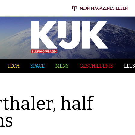
MIJN MAGAZINES LEZEN
TECH
SPACE
MENS
GESCHIEDENIS
LEES
haler, half
ns