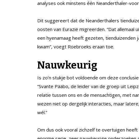
analyses ook minstens één Neanderthaler-voo
Dit suggereert dat de Neanderthalers tienduize
oosten van Eurazië migreerden. “Dat allemaal ui
een hyenamaag heeft gezeten, tienduizenden jar
kwam”, voegt Roebroeks eraan toe.
Nauwkeurig
Is zo’n stukje bot voldoende om deze conclusi
“Svante Pääbo, de leider van de groep uit Leip
relatie tussen ons en de mensachtigen, met 
wezen niet op dergelijk interacties, maar later
wél.”
Om dus ook vooral zichzelf te overtuigen heef
enorme serie, zeer nauwkeurige onderzoeken g