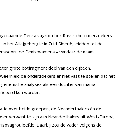
 zogenaamde Denisovagrot door Russische onderzoekers
n het Altajgebergte in Zuid-Siberië, leidden tot de
nssoort: de Denisovamens – vandaar de naam.
meter grote botfragment deel van een dijbeen,
eerhield de onderzoekers er niet vast te stellen dat het
et genetische analyses als een dochter van mama
ficeerd kon worden.
tie over beide groepen, de Neanderthalers én de
er verwant te zijn aan Neanderthalers uit West-Europa,
nisovagrot leefde. Daarbij zou de vader volgens de